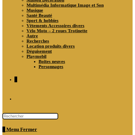
Maison Décoration
Multimédia Informatique Image et Son
Musique
Santé Beauté
Sport & hobbies
Vêtements Accessoires divers
Vélo Moto – 2 roues Trotinette
Autre
Recherches
Location produits divers
Déguisement
Playmobil
Boîtes neuves
Personnages
0
Toggle
website
0
Menu
Fermer