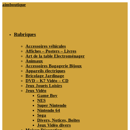
Skip
aimboutique
to
content
Rubriques
Accessoires véhicules
Affiches – Posters – Livres
Art de la table Electroménager
Animaux
Accessoires Bagagerie Bijoux
Appareils électriques
Bricolage Jardinage
DVD – K7 Vidéo – CD
Jeux Jouets Loisirs
Jeux Vidéo
Game Boy
NES
Super Nintendo
Nintendo 64
Sega
Divers, Notices, Boîtes
Jeux Vidéo divers