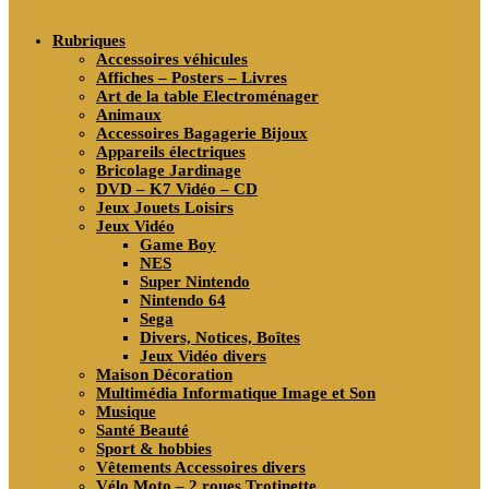
search
Rubriques
Accessoires véhicules
Affiches – Posters – Livres
Art de la table Electroménager
Animaux
Accessoires Bagagerie Bijoux
Appareils électriques
Bricolage Jardinage
DVD – K7 Vidéo – CD
Jeux Jouets Loisirs
Jeux Vidéo
Game Boy
NES
Super Nintendo
Nintendo 64
Sega
Divers, Notices, Boîtes
Jeux Vidéo divers
Maison Décoration
Multimédia Informatique Image et Son
Musique
Santé Beauté
Sport & hobbies
Vêtements Accessoires divers
Vélo Moto – 2 roues Trotinette