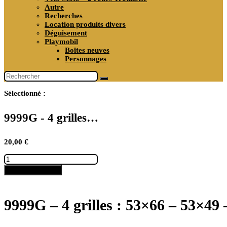
Autre
Recherches
Location produits divers
Déguisement
Playmobil
Boîtes neuves
Personnages
Sélectionné :
9999G - 4 grilles…
20,00
€
quantité
de
Ajouter au panier
9999G
-
4
grilles
9999G – 4 grilles : 53×66 – 53×49
:
53x66
-