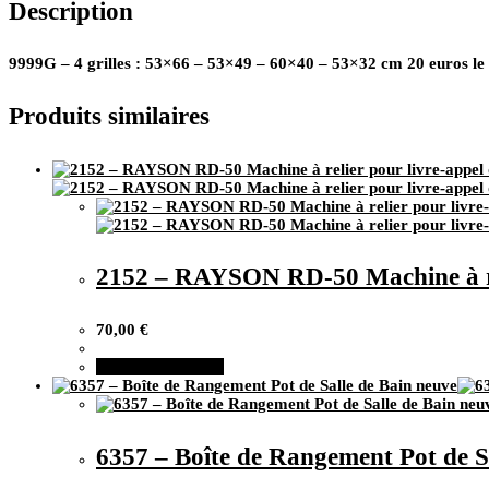
Description
53x66
-
53x49
-
9999G – 4 grilles : 53×66 – 53×49 – 60×40 – 53×32 cm 20 euros l
60x40
-
Produits similaires
53x32
cm
2152 – RAYSON RD-50 Machine à reli
70,00
€
Ajouter au panier
6357 – Boîte de Rangement Pot de S