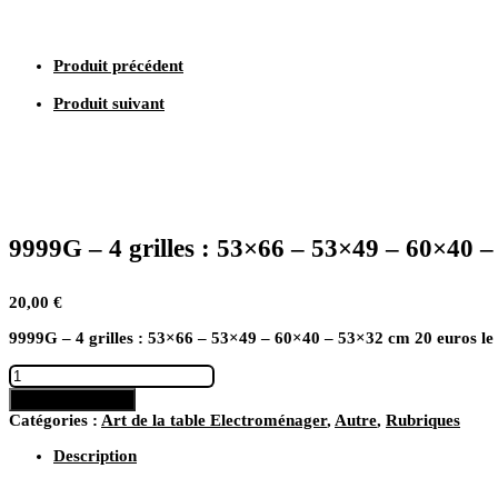
53x49
-
60x40
Produit précédent
-
53x32
Produit suivant
cm
9999G – 4 grilles : 53×66 – 53×49 – 60×40 
20,00
€
9999G – 4 grilles : 53×66 – 53×49 – 60×40 – 53×32 cm 20 euros le 
quantité
de
Ajouter au panier
9999G
Catégories :
Art de la table Electroménager
,
Autre
,
Rubriques
-
4
Description
grilles
: