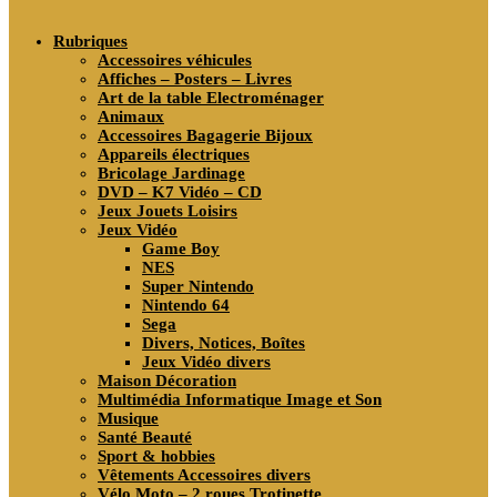
search
Rubriques
Accessoires véhicules
Affiches – Posters – Livres
Art de la table Electroménager
Animaux
Accessoires Bagagerie Bijoux
Appareils électriques
Bricolage Jardinage
DVD – K7 Vidéo – CD
Jeux Jouets Loisirs
Jeux Vidéo
Game Boy
NES
Super Nintendo
Nintendo 64
Sega
Divers, Notices, Boîtes
Jeux Vidéo divers
Maison Décoration
Multimédia Informatique Image et Son
Musique
Santé Beauté
Sport & hobbies
Vêtements Accessoires divers
Vélo Moto – 2 roues Trotinette