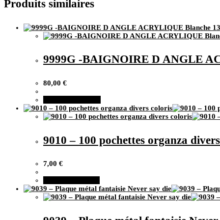
Produits similaires
9999G -BAIGNOIRE D ANGLE ACR
80,00
€
Ajouter au panier
9010 – 100 pochettes organza divers
7,00
€
Ce
Choix des options
produit
a
plusieurs
variations.