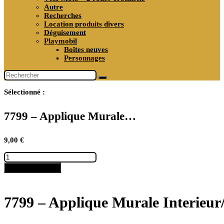
Autre
Recherches
Location produits divers
Déguisement
Playmobil
Boîtes neuves
Personnages
Sélectionné :
7799 – Applique Murale…
9,00
€
quantité
de
Ajouter au panier
7799
–
Applique
Murale
7799 – Applique Murale Interieur
Interieur/Exterieur
neuve