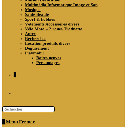
Maison Décoration
Multimédia Informatique Image et Son
Musique
Santé Beauté
Sport & hobbies
Vêtements Accessoires divers
Vélo Moto – 2 roues Trotinette
Autre
Recherches
Location produits divers
Déguisement
Playmobil
Boîtes neuves
Personnages
0
Toggle
website
0
Menu
Fermer