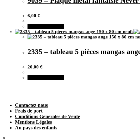
9039 – Plaque métal fantaisie Never 
Les
options
peuvent
6,00
€
être
choisies
Ajouter au panier
sur
la
page
du
produit
2335 – tableau 5 pièces mangas ang
20,00
€
Ajouter au panier
Contactez-nous
Frais de port
Conditions Générales de Vente
Mentions Légales
Au pays des enfants
×