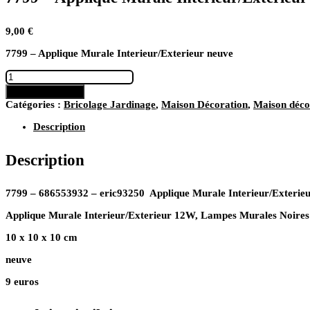
9,00
€
7799 – Applique Murale Interieur/Exterieur neuve
quantité
de
Ajouter au panier
7799
Catégories :
Bricolage Jardinage
,
Maison Décoration
,
Maison déco
–
Applique
Description
Murale
Interieur/Exterieur
Description
neuve
7799 – 686553932 – eric93250
Applique Murale Interieur/Exterie
Applique Murale Interieur/Exterieur 12W, Lampes Murales Noires
10 x 10 x 10 cm
neuve
9 euros