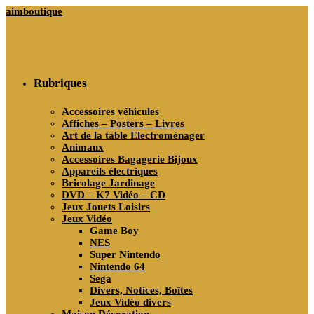
Skip
aimboutique
to
content
Rubriques
Accessoires véhicules
Affiches – Posters – Livres
Art de la table Electroménager
Animaux
Accessoires Bagagerie Bijoux
Appareils électriques
Bricolage Jardinage
DVD – K7 Vidéo – CD
Jeux Jouets Loisirs
Jeux Vidéo
Game Boy
NES
Super Nintendo
Nintendo 64
Sega
Divers, Notices, Boîtes
Jeux Vidéo divers