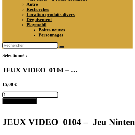
Autre
Recherches
Location produits divers
Déguisement
Playmobil
Boîtes neuves
Personnages
Sélectionné :
JEUX VIDEO 0104 – …
15,00
€
quantité
de
Ajouter au panier
JEUX
VIDEO
0104
–
JEUX VIDEO 0104 – Jeu Nintend
Jeu
Nintendo