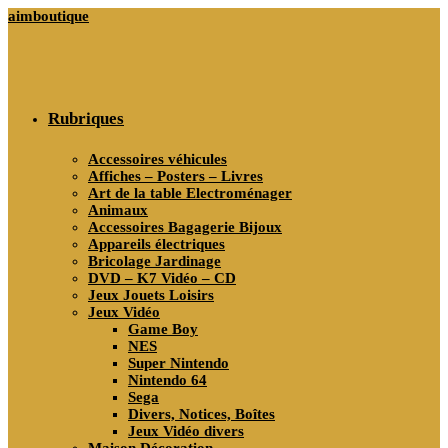
Skip
aimboutique
to
content
Rubriques
Accessoires véhicules
Affiches – Posters – Livres
Art de la table Electroménager
Animaux
Accessoires Bagagerie Bijoux
Appareils électriques
Bricolage Jardinage
DVD – K7 Vidéo – CD
Jeux Jouets Loisirs
Jeux Vidéo
Game Boy
NES
Super Nintendo
Nintendo 64
Sega
Divers, Notices, Boîtes
Jeux Vidéo divers