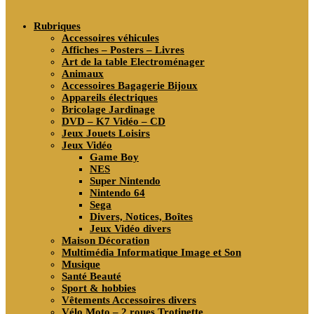
search
Rubriques
Accessoires véhicules
Affiches – Posters – Livres
Art de la table Electroménager
Animaux
Accessoires Bagagerie Bijoux
Appareils électriques
Bricolage Jardinage
DVD – K7 Vidéo – CD
Jeux Jouets Loisirs
Jeux Vidéo
Game Boy
NES
Super Nintendo
Nintendo 64
Sega
Divers, Notices, Boîtes
Jeux Vidéo divers
Maison Décoration
Multimédia Informatique Image et Son
Musique
Santé Beauté
Sport & hobbies
Vêtements Accessoires divers
Vélo Moto – 2 roues Trotinette