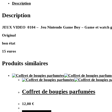
0104
Description
–
Description
Jeu
Nintendo
Game
Boy
JEUX VIDEO 0104 – Jeu Nintendo Game Boy – Game et watch ga
–
Original
Game
et
bon état
watch
gallery
15 euros
3
Produits similaires
Coffret de bougies parfumées
12,00
€