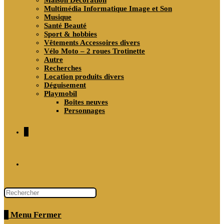
Maison Décoration
Multimédia Informatique Image et Son
Musique
Santé Beauté
Sport & hobbies
Vêtements Accessoires divers
Vélo Moto – 2 roues Trotinette
Autre
Recherches
Location produits divers
Déguisement
Playmobil
Boîtes neuves
Personnages
0
Toggle
website
0
Menu
Fermer