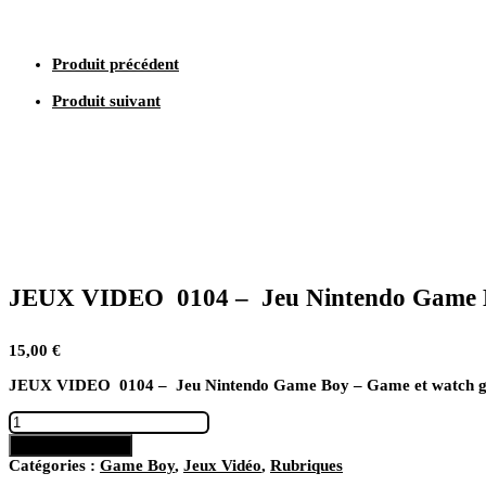
Game
Boy
–
Produit précédent
Game
et
Produit suivant
watch
gallery
3
JEUX VIDEO 0104 – Jeu Nintendo Game Bo
15,00
€
JEUX VIDEO 0104 – Jeu Nintendo Game Boy – Game et watch ga
quantité
de
Ajouter au panier
JEUX
Catégories :
Game Boy
,
Jeux Vidéo
,
Rubriques
VIDEO