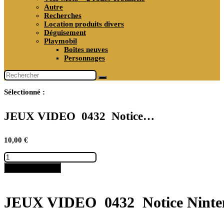
Autre
Recherches
Location produits divers
Déguisement
Playmobil
Boîtes neuves
Personnages
Sélectionné :
JEUX VIDEO 0432 Notice…
10,00
€
quantité
de
Ajouter au panier
JEUX
VIDEO
0432
Notice
JEUX VIDEO 0432 Notice Nint
Nintendo
64
–