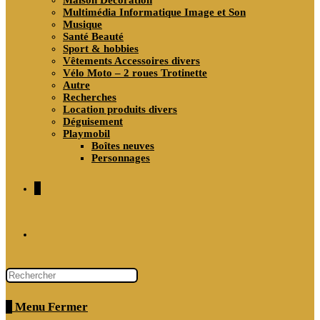
Maison Décoration
Multimédia Informatique Image et Son
Musique
Santé Beauté
Sport & hobbies
Vêtements Accessoires divers
Vélo Moto – 2 roues Trotinette
Autre
Recherches
Location produits divers
Déguisement
Playmobil
Boîtes neuves
Personnages
0
Toggle
website
0
Menu
Fermer