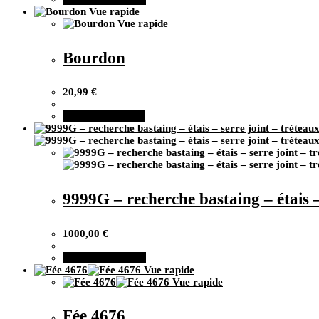
Vue rapide
Vue rapide
Bourdon
20,99
€
Ce
Choix des options
produit
a
plusieurs
variations.
Les
options
9999G – recherche bastaing – étais 
peuvent
être
choisies
1000,00
€
sur
la
Ajouter au panier
page
Vue rapide
du
Vue rapide
produit
Fée 4676