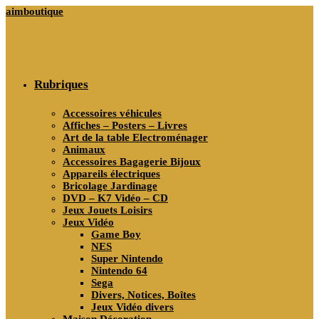
Skip
aimboutique
to
content
Rubriques
Accessoires véhicules
Affiches – Posters – Livres
Art de la table Electroménager
Animaux
Accessoires Bagagerie Bijoux
Appareils électriques
Bricolage Jardinage
DVD – K7 Vidéo – CD
Jeux Jouets Loisirs
Jeux Vidéo
Game Boy
NES
Super Nintendo
Nintendo 64
Sega
Divers, Notices, Boîtes
Jeux Vidéo divers