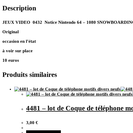
Nintendo
Description
64
–
1080
SNOWBOARDING
JEUX VIDEO 0432 Notice Nintendo 64 – 1080 SNOWBOARDI
Original
occasion en l’état
à voir sur place
10 euros
Produits similaires
4481 – lot de Coque de téléphone mo
3,00
€
Ajouter au panier