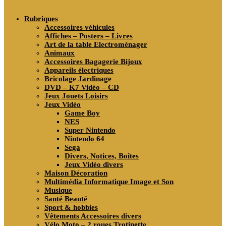
search
Rubriques
Accessoires véhicules
Affiches – Posters – Livres
Art de la table Electroménager
Animaux
Accessoires Bagagerie Bijoux
Appareils électriques
Bricolage Jardinage
DVD – K7 Vidéo – CD
Jeux Jouets Loisirs
Jeux Vidéo
Game Boy
NES
Super Nintendo
Nintendo 64
Sega
Divers, Notices, Boîtes
Jeux Vidéo divers
Maison Décoration
Multimédia Informatique Image et Son
Musique
Santé Beauté
Sport & hobbies
Vêtements Accessoires divers
Vélo Moto – 2 roues Trotinette