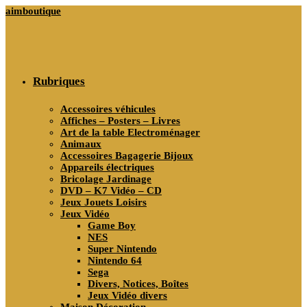
Skip
aimboutique
to
content
Rubriques
Accessoires véhicules
Affiches – Posters – Livres
Art de la table Electroménager
Animaux
Accessoires Bagagerie Bijoux
Appareils électriques
Bricolage Jardinage
DVD – K7 Vidéo – CD
Jeux Jouets Loisirs
Jeux Vidéo
Game Boy
NES
Super Nintendo
Nintendo 64
Sega
Divers, Notices, Boîtes
Jeux Vidéo divers