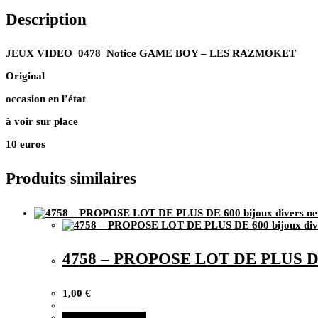
GAME
Description
BOY
–
LES
RAZMOKET
JEUX VIDEO 0478 Notice GAME BOY – LES RAZMOKET
Original
occasion en l’état
à voir sur place
10 euros
Produits similaires
4758 – PROPOSE LOT DE PLUS DE 6
1,00
€
Ajouter au panier