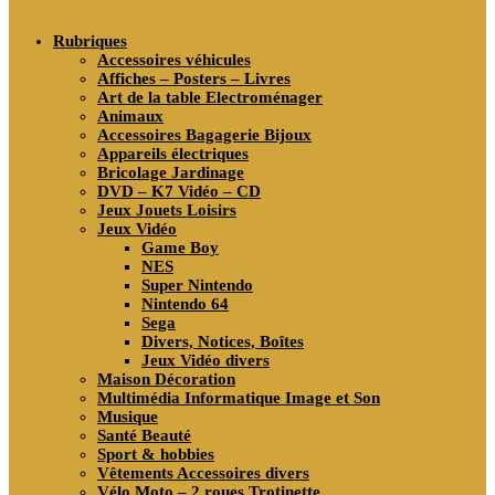
search
Rubriques
Accessoires véhicules
Affiches – Posters – Livres
Art de la table Electroménager
Animaux
Accessoires Bagagerie Bijoux
Appareils électriques
Bricolage Jardinage
DVD – K7 Vidéo – CD
Jeux Jouets Loisirs
Jeux Vidéo
Game Boy
NES
Super Nintendo
Nintendo 64
Sega
Divers, Notices, Boîtes
Jeux Vidéo divers
Maison Décoration
Multimédia Informatique Image et Son
Musique
Santé Beauté
Sport & hobbies
Vêtements Accessoires divers
Vélo Moto – 2 roues Trotinette