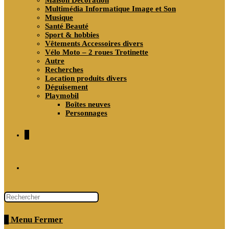
Maison Décoration
Multimédia Informatique Image et Son
Musique
Santé Beauté
Sport & hobbies
Vêtements Accessoires divers
Vélo Moto – 2 roues Trotinette
Autre
Recherches
Location produits divers
Déguisement
Playmobil
Boîtes neuves
Personnages
0
Toggle
website
0
Menu
Fermer