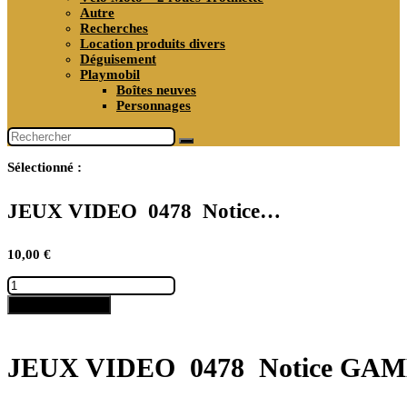
Autre
Recherches
Location produits divers
Déguisement
Playmobil
Boîtes neuves
Personnages
Sélectionné :
JEUX VIDEO 0478 Notice…
10,00
€
quantité
de
Ajouter au panier
JEUX
VIDEO
0478
Notice
JEUX VIDEO 0478 Notice GA
GAME
BOY
–