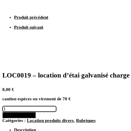
Hauteur
550
cm
Produit précédent
–
8
Produit suivant
€
LOC0019 – location d’étai galvanisé charge
8,00
€
caution espèces ou virement de 70 €
quantité
de
Ajouter au panier
LOC0019
Catégories :
Location produits divers
,
Rubriques
–
location
Description