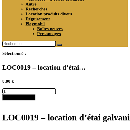
Autre
Recherches
Location produits divers
Déguisement
Playmobil
Boîtes neuves
Personnages
Sélectionné :
LOC0019 – location d’étai…
8,00
€
quantité
de
Ajouter au panier
LOC0019
–
location
d’étai
LOC0019 – location d’étai galvani
galvanisé
charge
lourde