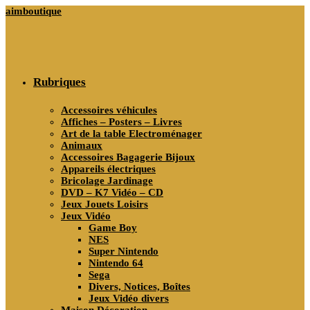
Skip
aimboutique
to
content
Rubriques
Accessoires véhicules
Affiches – Posters – Livres
Art de la table Electroménager
Animaux
Accessoires Bagagerie Bijoux
Appareils électriques
Bricolage Jardinage
DVD – K7 Vidéo – CD
Jeux Jouets Loisirs
Jeux Vidéo
Game Boy
NES
Super Nintendo
Nintendo 64
Sega
Divers, Notices, Boîtes
Jeux Vidéo divers