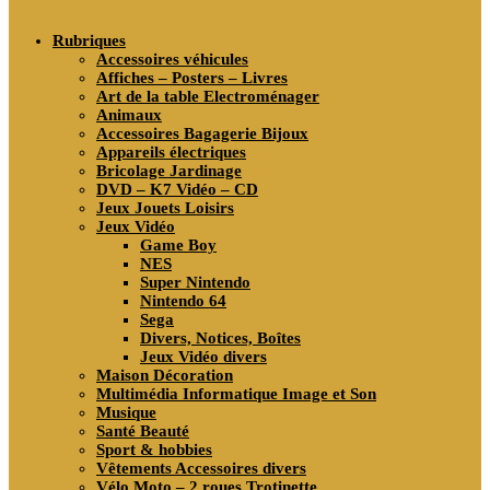
search
Rubriques
Accessoires véhicules
Affiches – Posters – Livres
Art de la table Electroménager
Animaux
Accessoires Bagagerie Bijoux
Appareils électriques
Bricolage Jardinage
DVD – K7 Vidéo – CD
Jeux Jouets Loisirs
Jeux Vidéo
Game Boy
NES
Super Nintendo
Nintendo 64
Sega
Divers, Notices, Boîtes
Jeux Vidéo divers
Maison Décoration
Multimédia Informatique Image et Son
Musique
Santé Beauté
Sport & hobbies
Vêtements Accessoires divers
Vélo Moto – 2 roues Trotinette