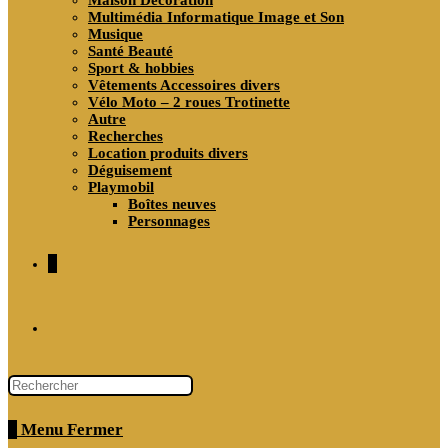
Maison Décoration
Multimédia Informatique Image et Son
Musique
Santé Beauté
Sport & hobbies
Vêtements Accessoires divers
Vélo Moto – 2 roues Trotinette
Autre
Recherches
Location produits divers
Déguisement
Playmobil
Boîtes neuves
Personnages
0
Toggle
website
0
Menu
Fermer