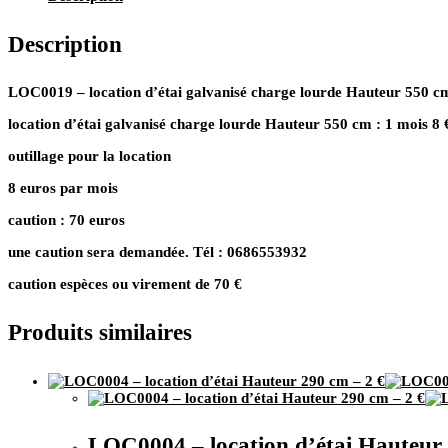
d’étai
galvanisé
Description
charge
lourde
Hauteur
550
LOC0019 – location d’étai galvanisé charge lourde Hauteur 550 cm
cm
location d’étai galvanisé charge lourde Hauteur 550 cm : 1 mois 8 €
–
8
outillage pour la location
€
8 euros par mois
caution : 70 euros
une caution sera demandée. Tél : 0686553932
caution espèces ou virement de 70 €
Produits similaires
LOC0004 – location d’étai Hauteur 