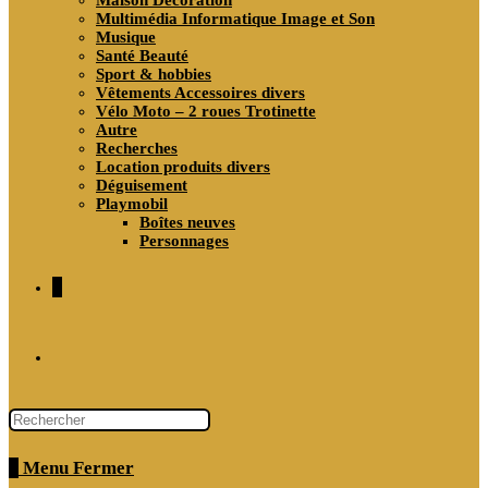
Maison Décoration
Multimédia Informatique Image et Son
Musique
Santé Beauté
Sport & hobbies
Vêtements Accessoires divers
Vélo Moto – 2 roues Trotinette
Autre
Recherches
Location produits divers
Déguisement
Playmobil
Boîtes neuves
Personnages
0
Toggle
website
0
Menu
Fermer