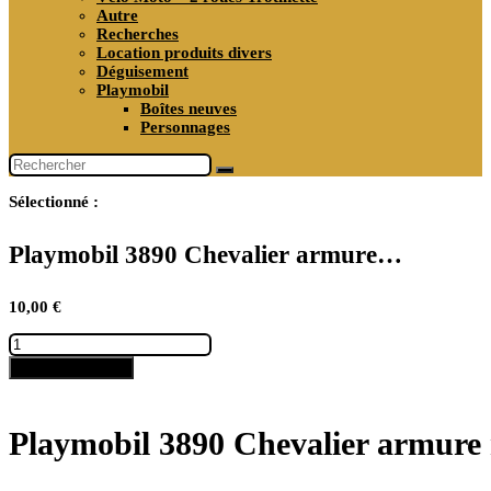
Autre
Recherches
Location produits divers
Déguisement
Playmobil
Boîtes neuves
Personnages
Sélectionné :
Playmobil 3890 Chevalier armure…
10,00
€
quantité
de
Ajouter au panier
Playmobil
3890
Chevalier
armure
Playmobil 3890 Chevalier armure
neuf