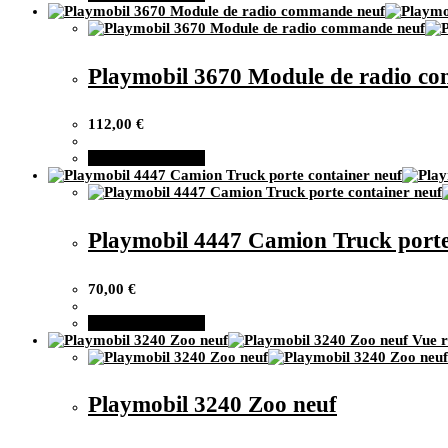
Playmobil 3670 Module de radio c
112,00
€
Ajouter au panier
Playmobil 4447 Camion Truck porte
70,00
€
Ajouter au panier
Vue r
Playmobil 3240 Zoo neuf