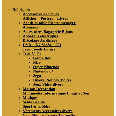
search
Rubriques
Accessoires véhicules
Affiches – Posters – Livres
Art de la table Electroménager
Animaux
Accessoires Bagagerie Bijoux
Appareils électriques
Bricolage Jardinage
DVD – K7 Vidéo – CD
Jeux Jouets Loisirs
Jeux Vidéo
Game Boy
NES
Super Nintendo
Nintendo 64
Sega
Divers, Notices, Boîtes
Jeux Vidéo divers
Maison Décoration
Multimédia Informatique Image et Son
Musique
Santé Beauté
Sport & hobbies
Vêtements Accessoires divers
Vélo Moto – 2 roues Trotinette