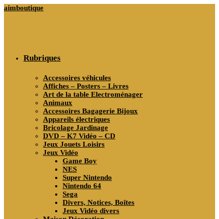
Skip
aimboutique
to
content
Rubriques
Accessoires véhicules
Affiches – Posters – Livres
Art de la table Electroménager
Animaux
Accessoires Bagagerie Bijoux
Appareils électriques
Bricolage Jardinage
DVD – K7 Vidéo – CD
Jeux Jouets Loisirs
Jeux Vidéo
Game Boy
NES
Super Nintendo
Nintendo 64
Sega
Divers, Notices, Boîtes
Jeux Vidéo divers