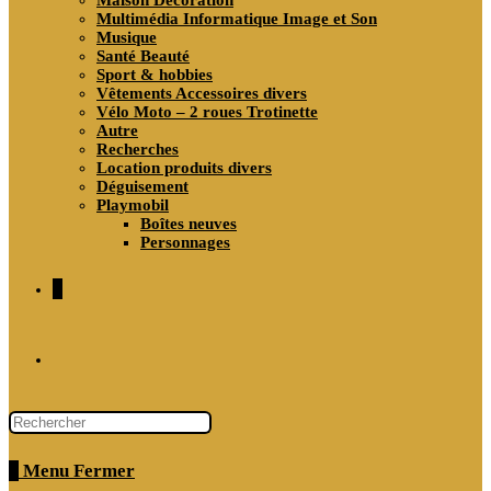
Maison Décoration
Multimédia Informatique Image et Son
Musique
Santé Beauté
Sport & hobbies
Vêtements Accessoires divers
Vélo Moto – 2 roues Trotinette
Autre
Recherches
Location produits divers
Déguisement
Playmobil
Boîtes neuves
Personnages
0
Toggle
website
0
Menu
Fermer