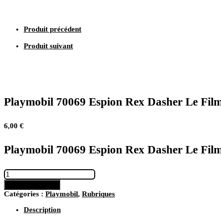
neuf
Produit précédent
Produit suivant
Playmobil 70069 Espion Rex Dasher Le Fil
6,00
€
Playmobil 70069 Espion Rex Dasher Le Fil
quantité
de
Ajouter au panier
Playmobil
Catégories :
Playmobil
,
Rubriques
70069
Espion
Description
Rex