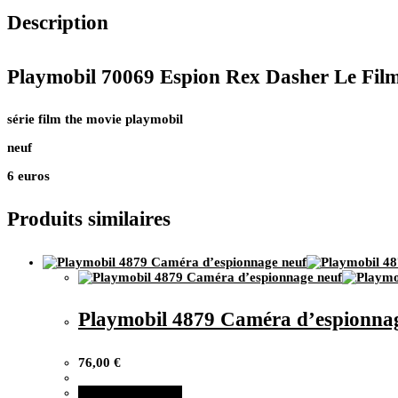
Dasher
Description
Le
Film
neuf
Playmobil 70069 Espion Rex Dasher Le Fil
série film the movie playmobil
neuf
6 euros
Produits similaires
Playmobil 4879 Caméra d’espionna
76,00
€
Ajouter au panier