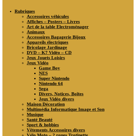
search
Rubriques
Accessoires véhicules
Affiches – Posters – Livres
Art de la table Electroménager
Animaux
Accessoires Bagagerie Bijoux
Appareils électriques
Bricolage Jardinage
DVD – K7 Vidéo – CD
Jeux Jouets Loisirs
Jeux Vidéo
Game Boy
NES
Super Nintendo
Nintendo 64
Sega
Divers, Notices, Boîtes
Jeux Vidéo divers
Maison Décoration
Multimédia Informatique Image et Son
Musique
Santé Beauté
Sport & hobbies
Vêtements Accessoires divers
Vélo Moto – 2 roues Trotinette