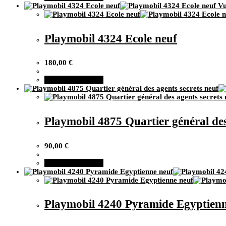
Vu
Playmobil 4324 Ecole neuf
180,00
€
Ajouter au panier
Playmobil 4875 Quartier général des
90,00
€
Ajouter au panier
Playmobil 4240 Pyramide Egyptienn