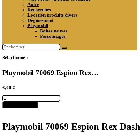
Autre
Recherches
Location produits divers
Déguisement
Playmobil
Boîtes neuves
Personnages
Sélectionné :
Playmobil 70069 Espion Rex…
6,00
€
quantité
de
Ajouter au panier
Playmobil
70069
Espion
Rex
Playmobil 70069 Espion Rex Dash
Dasher
Le
Film