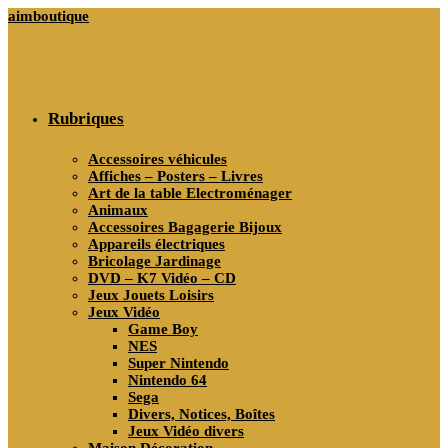
Skip
aimboutique
to
content
Rubriques
Accessoires véhicules
Affiches – Posters – Livres
Art de la table Electroménager
Animaux
Accessoires Bagagerie Bijoux
Appareils électriques
Bricolage Jardinage
DVD – K7 Vidéo – CD
Jeux Jouets Loisirs
Jeux Vidéo
Game Boy
NES
Super Nintendo
Nintendo 64
Sega
Divers, Notices, Boîtes
Jeux Vidéo divers